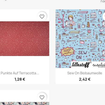
na
favorite_border
f
Vorschau
Vorschau


Punkte Auf Terracotta...
Sew On Biobaumwolle
1,28 €
2,42 €
favorite_border