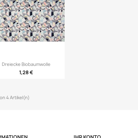
Vorschau

Dreiecke Biobaumwolle
1,28 €
von 4 Artikel(n)
RMATIONEN
IHR KONTO