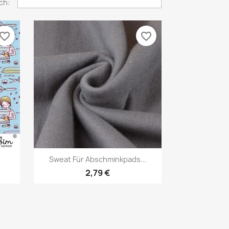
ch:
avorite_border
favorite_border
Vorschau

Sweat Für Abschminkpads...
2,79 €