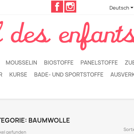
Facebook
Instagram
Deutsch
MOUSSELIN
BIOSTOFFE
PANELSTOFFE
ZU
R
KURSE
BADE- UND SPORTSTOFFE
AUSVER
TEGORIE: BAUMWOLLE
Sorti
ikel gefunden