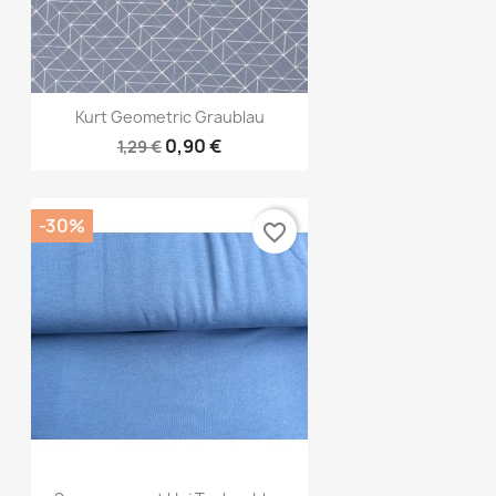
Vorschau

Kurt Geometric Graublau
0,90 €
1,29 €
-30%
favorite_border