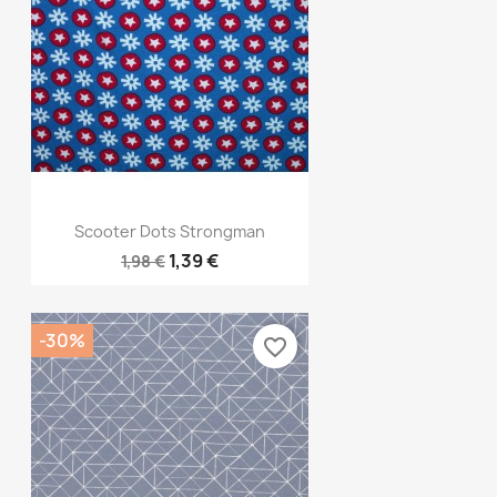
Vorschau

Scooter Dots Strongman
1,39 €
1,98 €
-30%
favorite_border