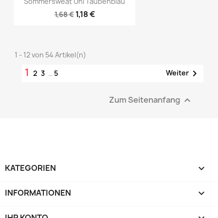
Vorschau

Sommersweat Uni Taubenblau
1,18 €
1,68 €
1 - 12 von 54 Artikel(n)
1

Weiter
2
3
…
5
Zum Seitenanfang

KATEGORIEN

INFORMATIONEN

IHR KONTO
