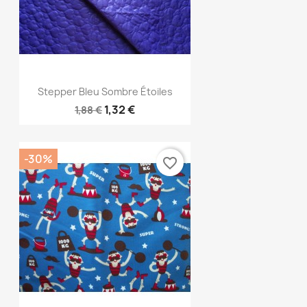
Vorschau

Stepper Bleu Sombre Étoiles
1,32 €
1,88 €
-30%
favorite_border