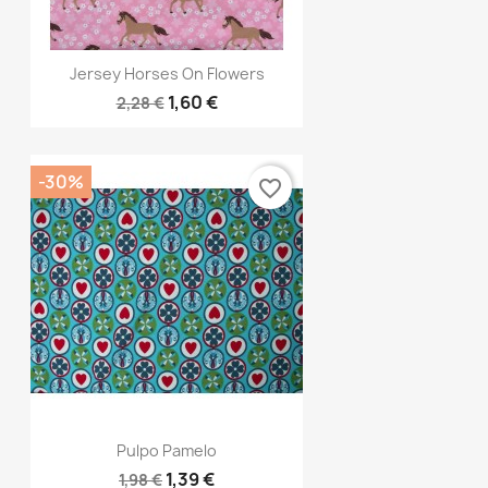
Vorschau

Jersey Horses On Flowers
1,60 €
2,28 €
-30%
favorite_border
Vorschau

Pulpo Pamelo
1,39 €
1,98 €