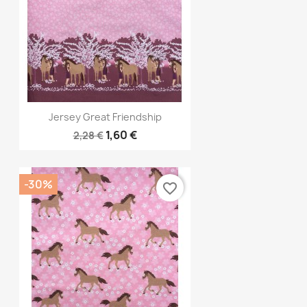
Vorschau

Jersey Great Friendship
1,60 €
2,28 €
-30%
favorite_border