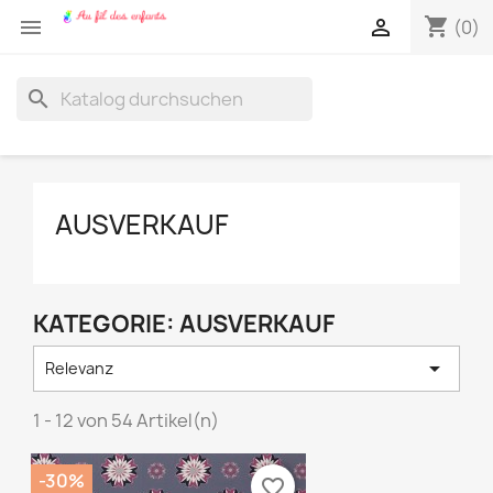
shopping_cart


(0)
search
AUSVERKAUF
KATEGORIE: AUSVERKAUF

Relevanz
1 - 12 von 54 Artikel(n)
-30%
favorite_border