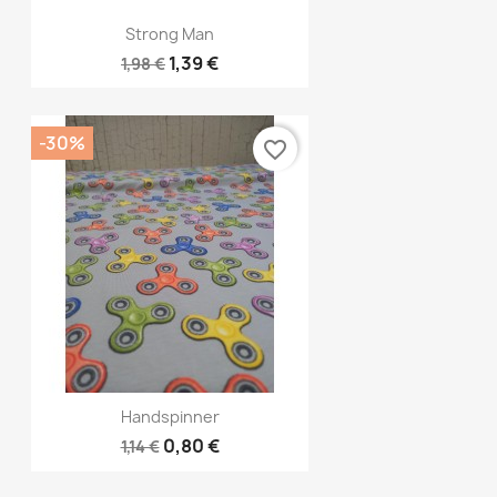
Vorschau

Strong Man
1,39 €
1,98 €
-30%
favorite_border
Vorschau

Handspinner
0,80 €
1,14 €