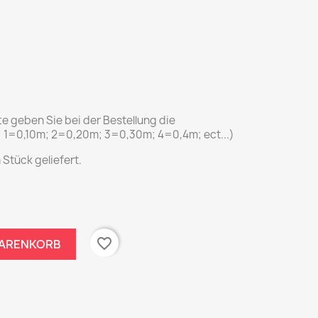
tte geben Sie bei der Bestellung die
: 1=0,10m; 2=0,20m; 3=0,30m; 4=0,4m; ect...)
 Stück geliefert.
favorite_border
WARENKORB