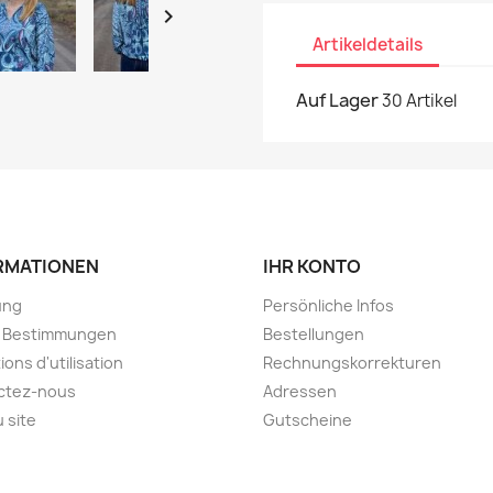

Artikeldetails
Auf Lager
30 Artikel
RMATIONEN
IHR KONTO
ung
Persönliche Infos
e Bestimmungen
Bestellungen
ions d'utilisation
Rechnungskorrekturen
ctez-nous
Adressen
u site
Gutscheine