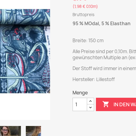
(1,98 € 0.10m)
Bruttopreis
95 % MOdal, 5 % Elasthan
Breite: 150 cm
Alle Preise sind per 0,10m. Bi
gewünschten Multiple an (ex
Der Stoff wird immer in einem
Hersteller: Lillestoff
Menge

IN DEN 