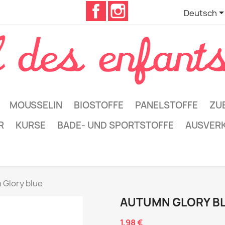
Facebook
Instagram
Deutsch
MOUSSELIN
BIOSTOFFE
PANELSTOFFE
ZU
R
KURSE
BADE- UND SPORTSTOFFE
AUSVER
 Glory blue
AUTUMN GLORY B
1,98 €