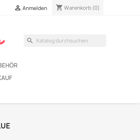
shopping_cart


Warenkorb
(0)
Anmelden
search
BEHÖR
KAUF
LUE