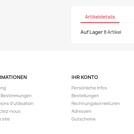
Artikeldetails
Auf Lager
8 Artikel
RMATIONEN
IHR KONTO
ung
Persönliche Infos
e Bestimmungen
Bestellungen
ions d'utilisation
Rechnungskorrekturen
ctez-nous
Adressen
u site
Gutscheine