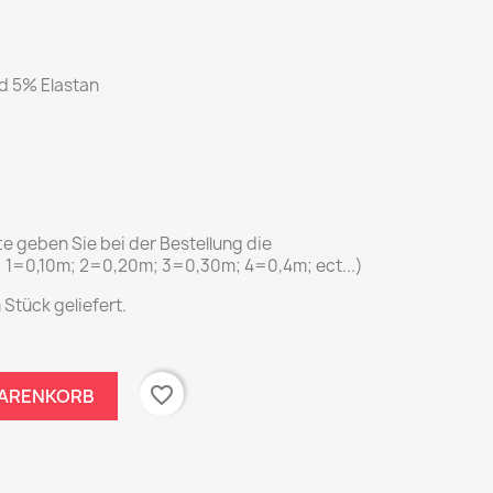
d 5% Elastan
tte geben Sie bei der Bestellung die
: 1=0,10m; 2=0,20m; 3=0,30m; 4=0,4m; ect...)
 Stück geliefert.
favorite_border
WARENKORB