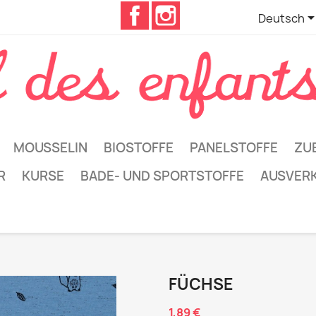
Facebook
Instagram
Deutsch
MOUSSELIN
BIOSTOFFE
PANELSTOFFE
ZU
R
KURSE
BADE- UND SPORTSTOFFE
AUSVER
FÜCHSE
1,89 €