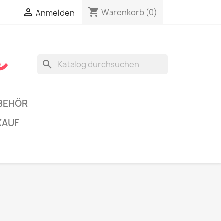
shopping_cart


Warenkorb
(0)
Anmelden
search
BEHÖR
KAUF