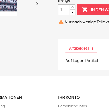
Menge


IN DEN 

Nur noch wenige Teile v
Artikeldetails
Auf Lager
1 Artikel
RMATIONEN
IHR KONTO
ung
Persönliche Infos