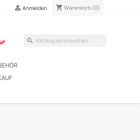
shopping_cart


Warenkorb
(0)
Anmelden
search
BEHÖR
KAUF