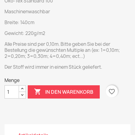
Öko-Tex Standard 100
Maschinenwaschbar
Breite: 140cm
Gewicht: 220g/m2
Alle Preise sind per 0,10m. Bitte geben Sie bei der
Bestellung die gewünschten Multiple an (ex: 1=0,10m;
2=0,20m; 3=0,30m; 4=0,40m; ect...)
Der Stoff wird immer in einem Stück geliefert.
Menge

favorite_border
IN DEN WARENKORB