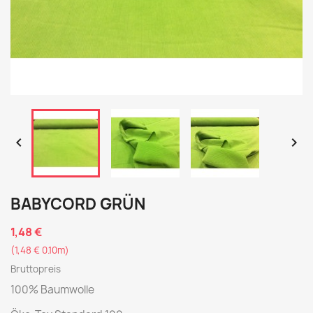


BABYCORD GRÜN
1,48 €
(1,48 € 0.10m)
Bruttopreis
100% Baumwolle