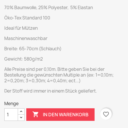
70% Baumwolle, 25% Polyester, 5% Elastan
Öko-Tex Standard 100
Ideal für Mützen
Maschinenwaschbar
Breite: 65-70cm (Schlauch)
Gewicht: 580g/m2
Alle Preise sind per 0,10m. Bitte geben Sie bei der
Bestellung die gewünschten Multiple an (ex: 1=0,10m;
2=0,20m; 3=0,30m; 4=0,40m; ect...)
Der Stoff wird immer in einem Stück geliefert.
Menge

favorite_border
IN DEN WARENKORB