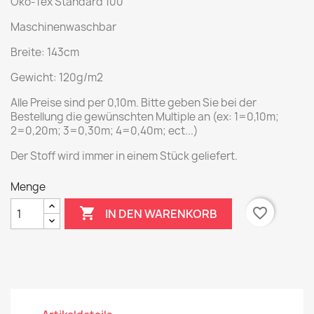
Öko-Tex Standard 100
Maschinenwaschbar
Breite: 143cm
Gewicht: 120g/m2
Alle Preise sind per 0,10m. Bitte geben Sie bei der
Bestellung die gewünschten Multiple an (ex: 1=0,10m;
2=0,20m; 3=0,30m; 4=0,40m; ect...)
Der Stoff wird immer in einem Stück geliefert.
Menge

favorite_border
IN DEN WARENKORB