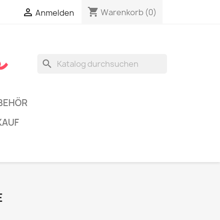
shopping_cart


Warenkorb
(0)
Anmelden
search
BEHÖR
KAUF
E