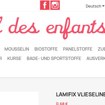
Facebook
Instagram
Deutsch
MOUSSELIN
BIOSTOFFE
PANELSTOFFE
ZU
R
KURSE
BADE- UND SPORTSTOFFE
AUSVER
LAMIFIX VLIESELIN
0,68 €