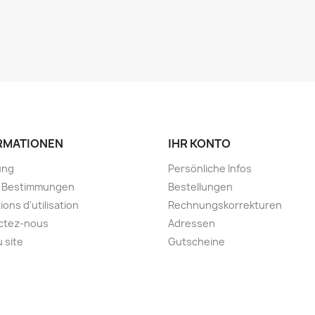
RMATIONEN
IHR KONTO
ung
Persönliche Infos
e Bestimmungen
Bestellungen
ions d'utilisation
Rechnungskorrekturen
ctez-nous
Adressen
u site
Gutscheine