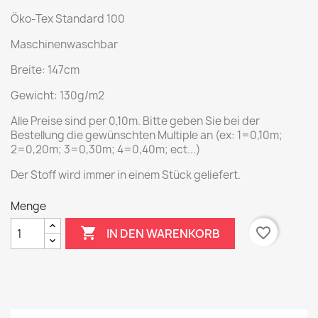
Öko-Tex Standard 100
Maschinenwaschbar
Breite: 147cm
Gewicht: 130g/m2
Alle Preise sind per 0,10m. Bitte geben Sie bei der
Bestellung die gewünschten Multiple an (ex: 1=0,10m;
2=0,20m; 3=0,30m; 4=0,40m; ect...)
Der Stoff wird immer in einem Stück geliefert.
Menge

favorite_border
IN DEN WARENKORB