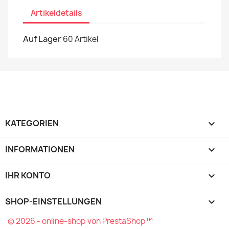
Artikeldetails
Auf Lager
60 Artikel
KATEGORIEN

INFORMATIONEN

IHR KONTO

SHOP-EINSTELLUNGEN
keyboard_arrow_down
© 2026 - online-shop von PrestaShop™