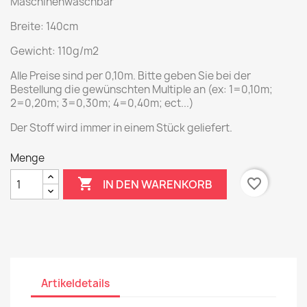
Maschinenwaschbar
Breite: 140cm
Gewicht: 110g/m2
Alle Preise sind per 0,10m. Bitte geben Sie bei der
Bestellung die gewünschten Multiple an (ex: 1=0,10m;
2=0,20m; 3=0,30m; 4=0,40m; ect...)
Der Stoff wird immer in einem Stück geliefert.
Menge

favorite_border
IN DEN WARENKORB
Artikeldetails