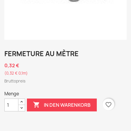
FERMETURE AU MÈTRE
0,32 €
(0,32 € 0,1m)
Bruttopreis
Menge

favorite_border
IN DEN WARENKORB