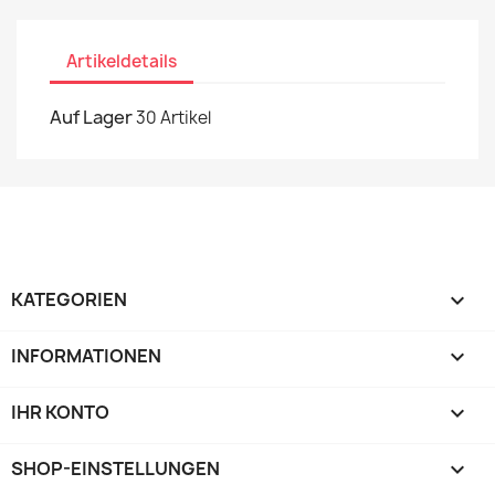
Artikeldetails
Auf Lager
30 Artikel
KATEGORIEN

INFORMATIONEN

IHR KONTO

SHOP-EINSTELLUNGEN
keyboard_arrow_down