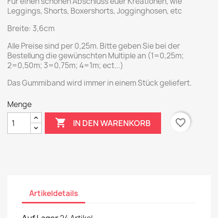
Für einen schönen Abschluss euer Kreationen, wie
Leggings, Shorts, Boxershorts, Jogginghosen, etc
Breite: 3,6cm
Alle Preise sind per 0,25m. Bitte geben Sie bei der
Bestellung die gewünschten Multiple an (1=0,25m;
2=0,50m; 3=0,75m; 4=1m; ect...)
Das Gummiband wird immer in einem Stück geliefert.
Menge

favorite_border
IN DEN WARENKORB
Artikeldetails