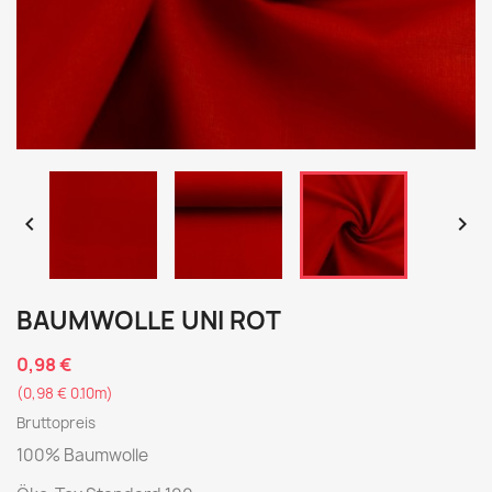


BAUMWOLLE UNI ROT
0,98 €
(0,98 € 0.10m)
Bruttopreis
100% Baumwolle