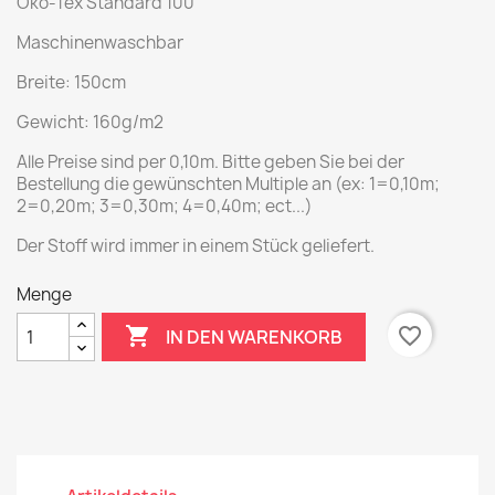
Öko-Tex Standard 100
Maschinenwaschbar
Breite: 150cm
Gewicht: 160g/m2
Alle Preise sind per 0,10m. Bitte geben Sie bei der
Bestellung die gewünschten Multiple an (ex: 1=0,10m;
2=0,20m; 3=0,30m; 4=0,40m; ect...)
Der Stoff wird immer in einem Stück geliefert.
Menge

favorite_border
IN DEN WARENKORB