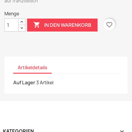
auf französisch
Menge

favorite_border
IN DEN WARENKORB
Artikeldetails
Auf Lager
3 Artikel
KATEGORIEN
