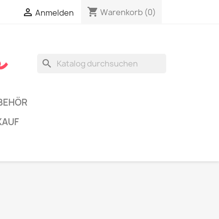
shopping_cart


Warenkorb
(0)
Anmelden
search
BEHÖR
KAUF