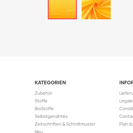
KATEGORIEN
INFO
Zubehör
Liefer
Stoffe
Legal
BioStoffe
Condit
Selbstgenähtes
Conta
Zeitschriften & Schnittmuster
Plan d
Neu