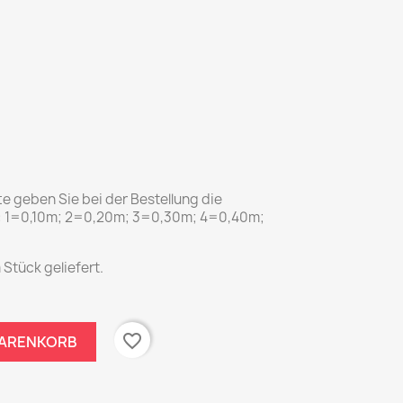
tte geben Sie bei der Bestellung die
x: 1=0,10m; 2=0,20m; 3=0,30m; 4=0,40m;
 Stück geliefert.
favorite_border
WARENKORB