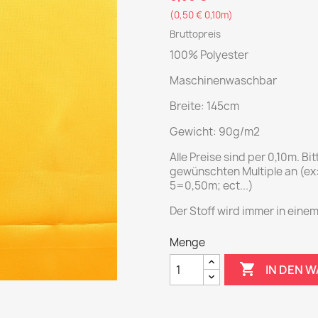
(0,50 € 0,10m)
Bruttopreis
100% Polyester
Maschinenwaschbar
Breite: 145cm
Gewicht: 90g/m2
Alle Preise sind per 0,10m. Bi
gewünschten Multiple an (e
5=0,50m; ect...)
Der Stoff wird immer in einem
Menge

IN DEN 