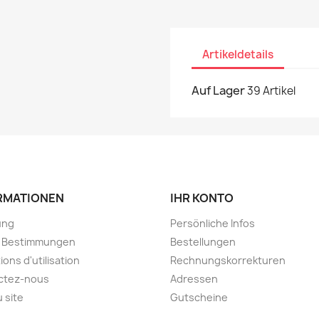
Artikeldetails
Auf Lager
39 Artikel
RMATIONEN
IHR KONTO
ung
Persönliche Infos
e Bestimmungen
Bestellungen
ions d'utilisation
Rechnungskorrekturen
ctez-nous
Adressen
u site
Gutscheine