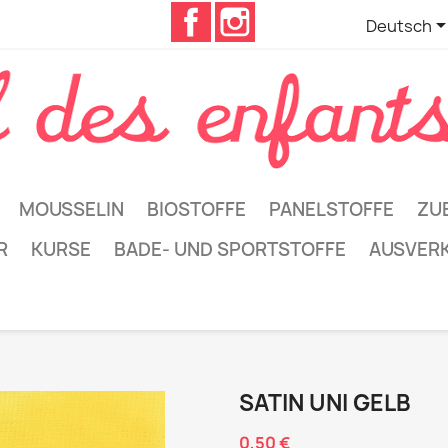
Facebook
Instagram
Deutsch
MOUSSELIN
BIOSTOFFE
PANELSTOFFE
ZU
R
KURSE
BADE- UND SPORTSTOFFE
AUSVER
SATIN UNI GELB
0,50 €