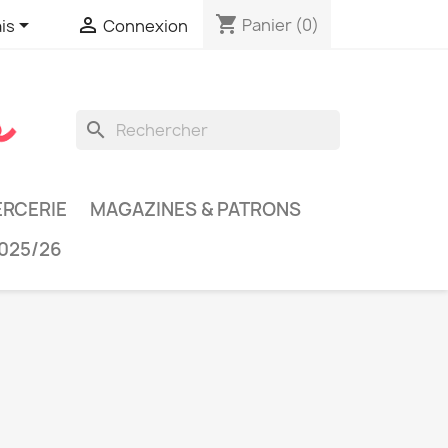
shopping_cart


Panier
(0)
is
Connexion
search
RCERIE
MAGAZINES & PATRONS
025/26