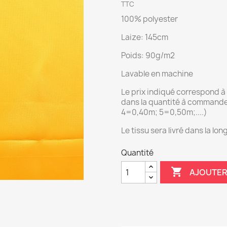
TTC
100% polyester
Laize: 145cm
Poids: 90g/m2
Lavable en machine
Le prix indiqué correspond à 
dans la quantité à command
4=0,40m; 5=0,50m;....)
Le tissu sera livré dans la l
Quantité

AJOUTER