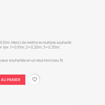
0,10m. Merci de mettre le multiple souhaité
er (ex: 1=0,10m; 2=0,20m; 3=0,30m;
ongueur souhaitée en un seul morceau.%
favorite_border
 AU PANIER