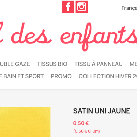
Facebook
Instagram
França
UBLE GAZE
TISSUS BIO
TISSU À PANNEAU
ME
E BAIN ET SPORT
PROMO
COLLECTION HIVER 2
SATIN UNI JAUNE
0,50 €
(0,50 € 0,10m)