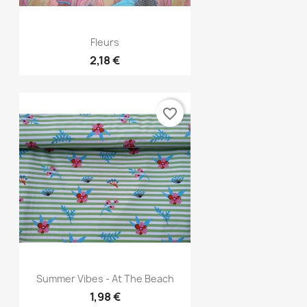
Aperçu rapide

Fleurs
2,18 €
favorite_border
Aperçu rapide

Summer Vibes - At The Beach
1,98 €