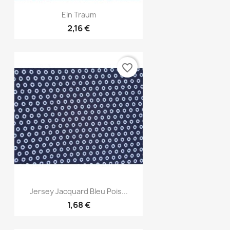
Aperçu rapide

Ein Traum
2,16 €
favorite_border
Aperçu rapide

Jersey Jacquard Bleu Pois...
1,68 €