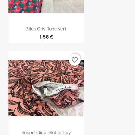
Aperçu rapide

Billes Gris Rose Vert
1,58 €
favorite_border
Aperçu rapide

Suspendido, Slubjersey