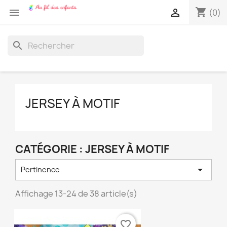
shopping_cart


(0)
search
JERSEY À MOTIF
CATÉGORIE : JERSEY À MOTIF

Pertinence
Affichage 13-24 de 38 article(s)
favorite_border