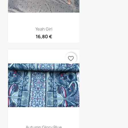
Aperçu rapide

Yeah Girl
16,80 €
favorite_border
Aperçu rapide

Autumn Glory Blue