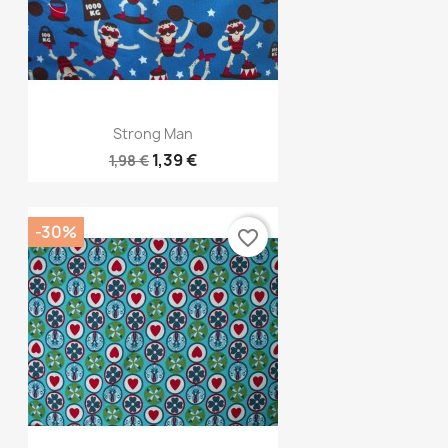
Aperçu rapide

Strong Man
1,39 €
1,98 €
-30%
favorite_border