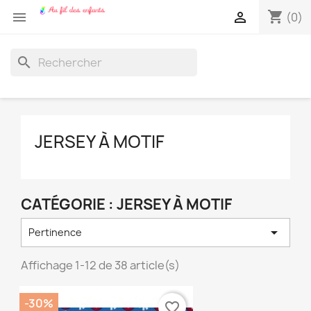
shopping_cart


(0)
search
JERSEY À MOTIF
CATÉGORIE : JERSEY À MOTIF

Pertinence
Affichage 1-12 de 38 article(s)
-30%
favorite_border