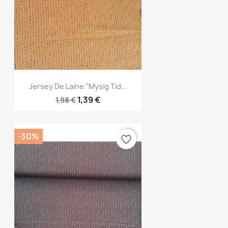
Aperçu rapide

Jersey De Laine "Mysig Tid...
1,39 €
1,98 €
-30%
favorite_border