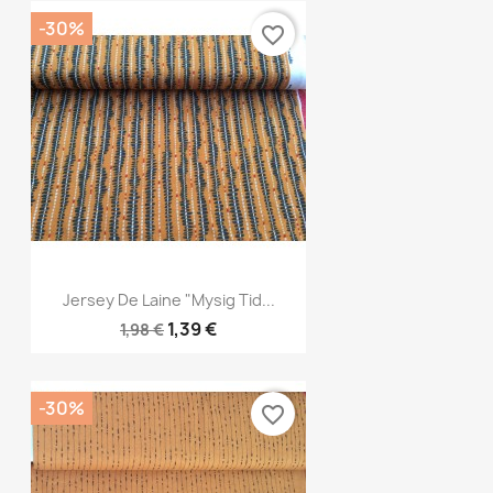
-30%
favorite_border
Aperçu rapide

Jersey De Laine "Mysig Tid...
1,39 €
1,98 €
-30%
favorite_border