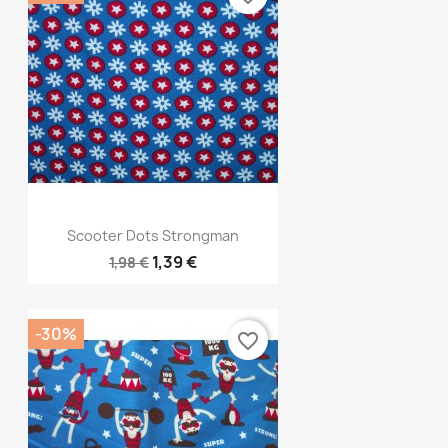
Aperçu rapide

Scooter Dots Strongman
1,39 €
1,98 €
-30%
favorite_border