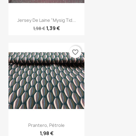
Aperçu rapide

Jersey De Laine "Mysig Tid...
1,39 €
1,98 €
favorite_border
Aperçu rapide

Prantero, Pétrole
1,98 €