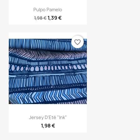
Aperçu rapide

Pulpo Pamelo
1,39 €
1,98 €
favorite_border
Aperçu rapide

Jersey D'Eté "Ink"
1,98 €