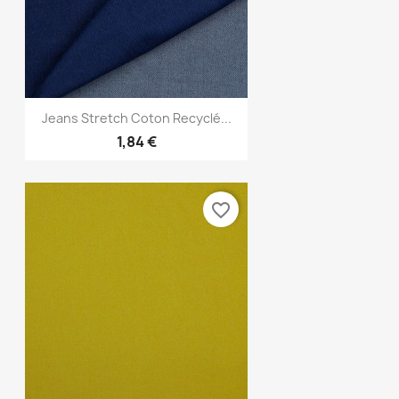
Aperçu rapide

Jeans Stretch Coton Recyclé...
1,84 €
favorite_border