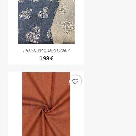
Aperçu rapide

Jeans Jacquard Cœur
1,98 €
favorite_border