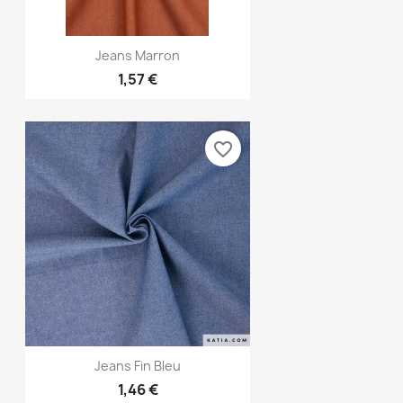
Aperçu rapide

Jeans Marron
1,57 €
favorite_border
Aperçu rapide

Jeans Fin Bleu
1,46 €