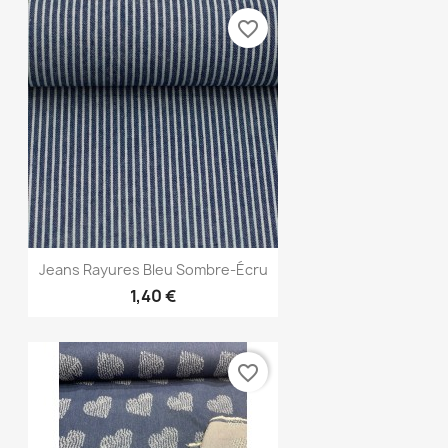
favorite_border
Aperçu rapide

Jeans Rayures Bleu Sombre-Écru
1,40 €
favorite_border