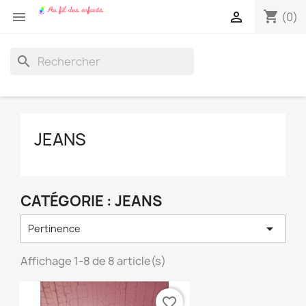
shopping_cart


(0)
search
JEANS
CATÉGORIE : JEANS

Pertinence
Affichage 1-8 de 8 article(s)
favorite_border