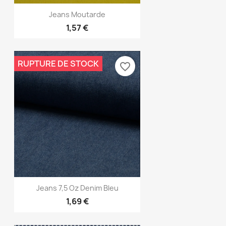
Aperçu rapide

Jeans Moutarde
1,57 €
RUPTURE DE STOCK
favorite_border
Aperçu rapide

Jeans 7,5 Oz Denim Bleu
1,69 €