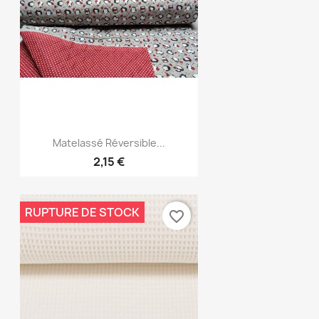
Aperçu rapide

Matelassé Réversible...
2,15 €
RUPTURE DE STOCK
favorite_border