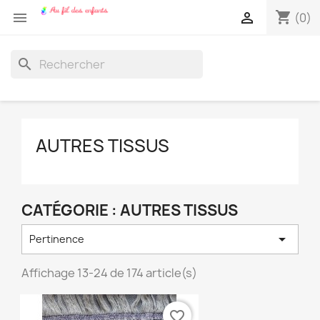
shopping_cart


(0)
search
AUTRES TISSUS
CATÉGORIE : AUTRES TISSUS

Pertinence
Affichage 13-24 de 174 article(s)
favorite_border