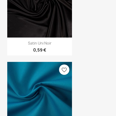
Aperçu rapide

Satin Uni Noir
0,59 €
favorite_border