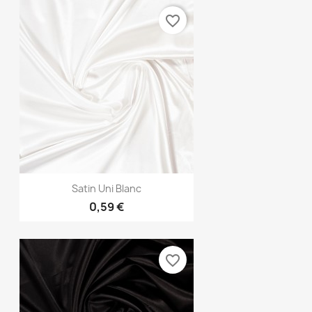
favorite_border
Aperçu rapide

Satin Uni Blanc
0,59 €
favorite_border