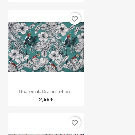
favorite_border
Aperçu rapide

Guatemala Dralon Teflon...
2,46 €
favorite_border