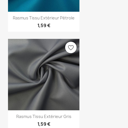
Aperçu rapide

Rasmus Tissu Extérieur Pétrole
1,59 €
favorite_border
Aperçu rapide

Rasmus Tissu Extérieur Gris
1,59 €