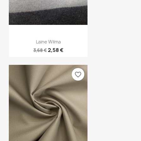
Aperçu rapide

Laine Wilma
2,58 €
3,68 €
favorite_border