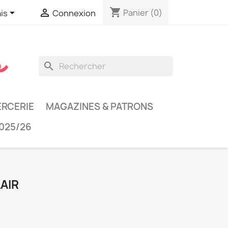
shopping_cart


Panier
(0)
is
Connexion
search
RCERIE
MAGAZINES & PATRONS
025/26
LAIR