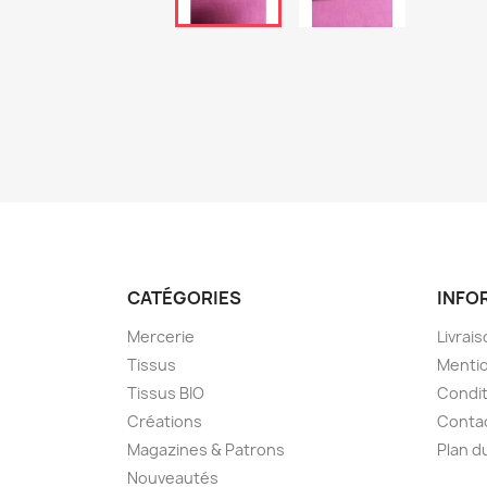
CATÉGORIES
INFO
Mercerie
Livrai
Tissus
Mentio
Tissus BIO
Condit
Créations
Conta
Magazines & Patrons
Plan d
Nouveautés