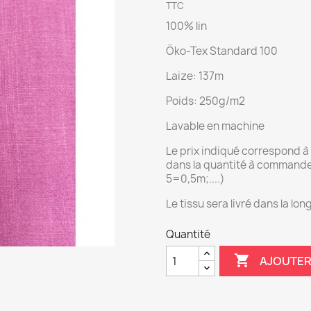
TTC
100% lin
Öko-Tex Standard 100
Laize: 137m
Poids: 250g/m2
Lavable en machine
Le prix indiqué correspond à 
dans la quantité à command
5=0,5m;....)
Le tissu sera livré dans la l
Quantité

AJOUTER