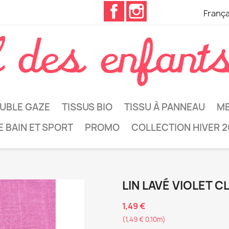
Facebook
Instagram
França
UBLE GAZE
TISSUS BIO
TISSU À PANNEAU
ME
E BAIN ET SPORT
PROMO
COLLECTION HIVER 2
LIN LAVÉ VIOLET C
1,49 €
(1,49 € 0,10m)