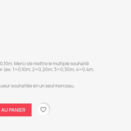
0,10m. Merci de mettre le multiple souhaité
er (ex: 1=0,10m; 2=0,20m; 3=0,30m; 4=0,4m;
ongueur souhaitée en un seul morceau.
favorite_border
 AU PANIER