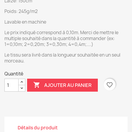
Laize: 150cm
Poids: 245g/m2
Lavable en machine
Le prix indiqué correspond à 0,10m. Merci de mettre le
multiple souhaité dans la quantité à commander (ex:
1=0,10m; 2=0,20m; 3=0,30m; 4=0,4m;....)
Le tissu sera livré dans la longueur souhaitée en un seul
morceau.
Quantité

favorite_border
AJOUTER AU PANIER
Détails du produit