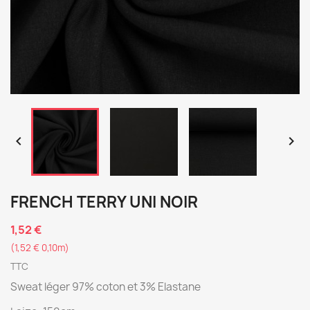


FRENCH TERRY UNI NOIR
1,52 €
(1,52 € 0,10m)
TTC
Sweat léger 97% coton et 3% Elastane