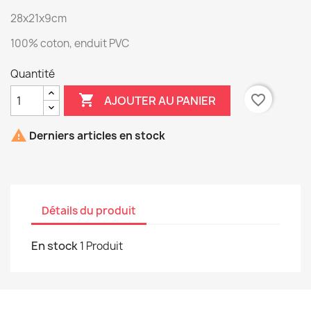
28x21x9cm
100% coton, enduit PVC
Quantité

favorite_border
AJOUTER AU PANIER

Derniers articles en stock
Détails du produit
En stock
1 Produit