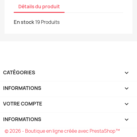
Détails du produit
En stock
19 Produits
CATÉGORIES

INFORMATIONS

VOTRE COMPTE

INFORMATIONS
keyboard_arrow_down
© 2026 - Boutique en ligne créée avec PrestaShop™