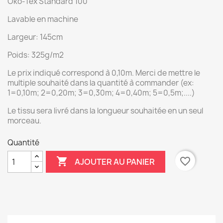
Öko-Tex Standard 100
Lavable en machine
Largeur: 145cm
Poids: 325g/m2
Le prix indiqué correspond à 0,10m. Merci de mettre le
multiple souhaité dans la quantité à commander (ex:
1=0,10m; 2=0,20m; 3=0,30m; 4=0,40m; 5=0,5m;....)
Le tissu sera livré dans la longueur souhaitée en un seul
morceau.
Quantité

favorite_border
AJOUTER AU PANIER