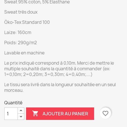
Sweat 95% coton, 5% Elasthane
Sweat très doux
Öko-Tex Standard 100
Laize: 160cm
Poids: 290g/m2
Lavable en machine
Le prix indiqué correspond à 0,10m. Merci de mettre le
multiple souhaité dans la quantité à commander (ex:
1=0,10m; 2=0,20m; 3=0,30m; 4=0,40m;....)
Le tissu sera livré dans la longueur souhaitée en un seul
morceau.
Quantité

favorite_border
AJOUTER AU PANIER