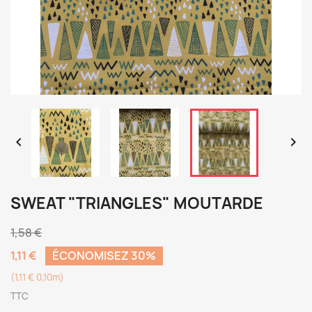


SWEAT "TRIANGLES" MOUTARDE
1,58 €
1,11 €
ÉCONOMISEZ 30%
(1,11 € 0,10m)
TTC