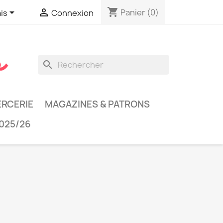
shopping_cart


Panier
(0)
is
Connexion
search
RCERIE
MAGAZINES & PATRONS
025/26