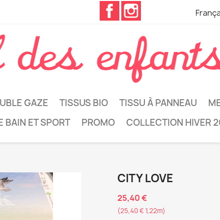
Facebook
Instagram
França
UBLE GAZE
TISSUS BIO
TISSU À PANNEAU
ME
E BAIN ET SPORT
PROMO
COLLECTION HIVER 2
CITY LOVE
25,40 €
(25,40 € 1,22m)