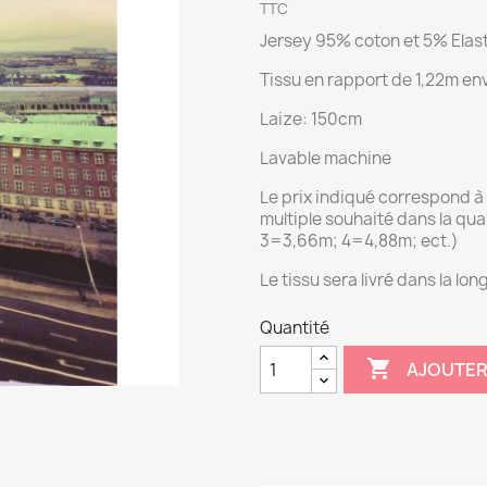
TTC
Jersey 95% coton et 5% Elas
Tissu en rapport de 1,22m en
Laize: 150cm
Lavable machine
Le prix indiqué correspond à 
multiple souhaité dans la q
3=3,66m; 4=4,88m; ect.)
Le tissu sera livré dans la l
Quantité

AJOUTER