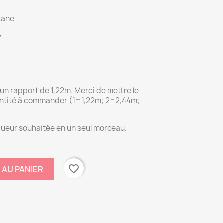
tane
v
un rapport de 1,22m. Merci de mettre le
uantité à commander (1=1,22m; 2=2,44m;
ongueur souhaitée en un seul morceau.
favorite_border
 AU PANIER