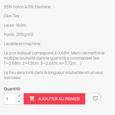
95% coton & 5% Elastane
Öko-Tex
Laize: 160m
Poids: 200g/m2
Lavable en machine
Le prix indiqué correspond à 0,68m. Merci de mettre le
multiple souhaité dans la quantité à commander (ex:
1=0,68m; 2=1,36m; 3=2,04m; 4=3,72m;...)
Le tisu sera livré dans la longueur souhaitée en un seul
morceau.
Quantité

favorite_border
AJOUTER AU PANIER