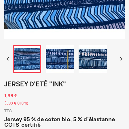


JERSEY D'ETÉ "INK"
1,98 €
(1,98 € 0.10m)
TTC
Jersey 95 % de coton bio, 5 % d´élastanne
GOTS-certifié