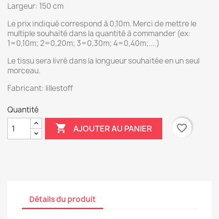
Largeur: 150 cm
Le prix indiqué correspond à 0,10m. Merci de mettre le
multiple souhaité dans la quantité à commander (ex:
1=0,10m; 2=0,20m; 3=0,30m; 4=0,40m;....)
Le tissu sera livré dans la longueur souhaitée en un seul
morceau.
Fabricant: lillestoff
Quantité

favorite_border
AJOUTER AU PANIER
Détails du produit