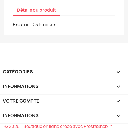
Détails du produit
En stock
25 Produits
CATÉGORIES

INFORMATIONS

VOTRE COMPTE

INFORMATIONS
keyboard_arrow_down
© 2026 - Boutique en ligne créée avec PrestaShop™