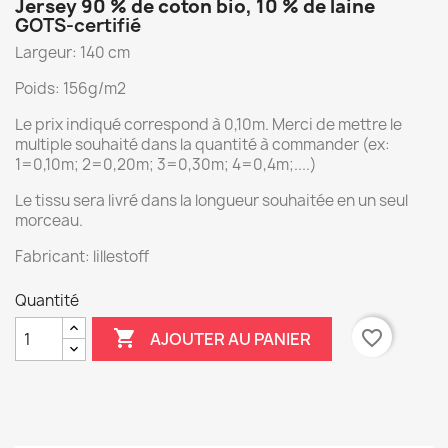
Jersey 90 % de coton bio, 10 % de laine
GOTS-certifié
Largeur: 140 cm
Poids: 156g/m2
Le prix indiqué correspond à 0,10m. Merci de mettre le
multiple souhaité dans la quantité à commander (ex:
1=0,10m; 2=0,20m; 3=0,30m; 4=0,4m;....)
Le tissu sera livré dans la longueur souhaitée en un seul
morceau.
Fabricant: lillestoff
Quantité

favorite_border
AJOUTER AU PANIER