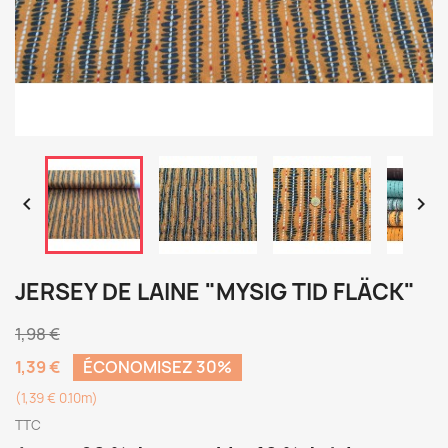


JERSEY DE LAINE "MYSIG TID FLÄCK"
1,98 €
1,39 €
ÉCONOMISEZ 30%
(1,39 € 0.10m)
TTC